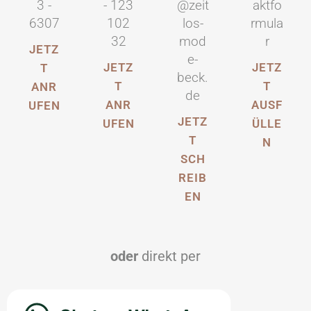
3 -
@zeit
aktfo
- 123
6307
los-
rmula
102
mod
r
32
JETZ
e-
JETZ
JETZ
T
beck.
T
T
ANR
de
AUSF
ANR
UFEN
JETZ
ÜLLE
UFEN
T
N
SCH
REIB
EN
oder
direkt per