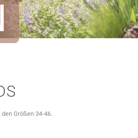
N
DS
 den Größen 34-46.