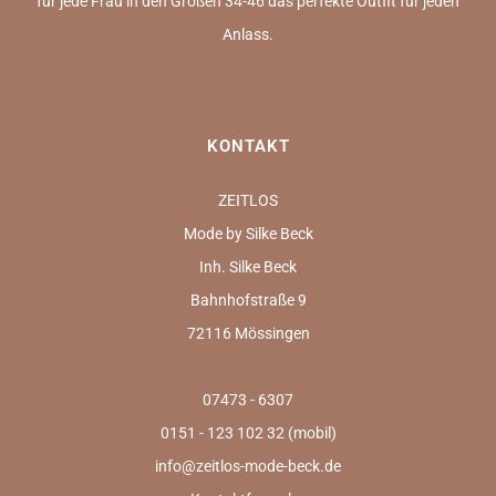
für jede Frau in den Größen 34-46 das perfekte Outfit für jeden
Anlass.
KONTAKT
ZEITLOS
Mode by Silke Beck
Inh. Silke Beck
Bahnhofstraße 9
72116 Mössingen
07473 - 6307
0151 - 123 102 32 (mobil)
info@zeitlos-mode-beck.de