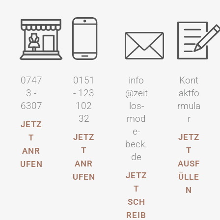
0747
info
Kont
0151
3 -
@zeit
aktfo
- 123
6307
los-
rmula
102
mod
r
32
JETZ
e-
JETZ
JETZ
T
beck.
T
T
ANR
de
AUSF
ANR
UFEN
JETZ
ÜLLE
UFEN
T
N
SCH
REIB